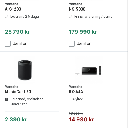
Yamaha
Yamaha
A-S1200
NS-5000
Leverans 2-5 dagar
Finns för visning / demo
25 790 kr
179 990 kr
Jämför
Jämför
Yamaha
Yamaha
MusicCast 20
RX-A4A
Försenad, obekräftad
Skyltex
leveranstid
18 590 kr
2 390 kr
14 990 kr