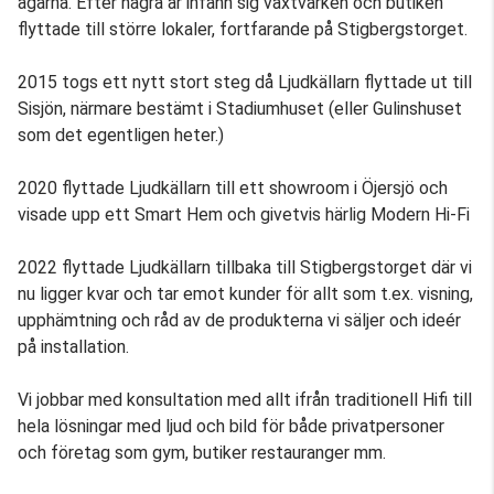
ägarna. Efter några år infann sig växtvärken och butiken
flyttade till större lokaler, fortfarande på Stigbergstorget.
2015 togs ett nytt stort steg då Ljudkällarn flyttade ut till
Sisjön, närmare bestämt i Stadiumhuset (eller Gulinshuset
som det egentligen heter.)
2020 flyttade Ljudkällarn till ett showroom i Öjersjö och
visade upp ett Smart Hem och givetvis härlig Modern Hi-Fi
2022 flyttade Ljudkällarn tillbaka till Stigbergstorget där vi
nu ligger kvar och tar emot kunder för allt som t.ex. visning,
upphämtning och råd av de produkterna vi säljer och ideér
på installation.
Vi jobbar med konsultation med allt ifrån traditionell Hifi till
hela lösningar med ljud och bild för både privatpersoner
och företag som gym, butiker restauranger mm.