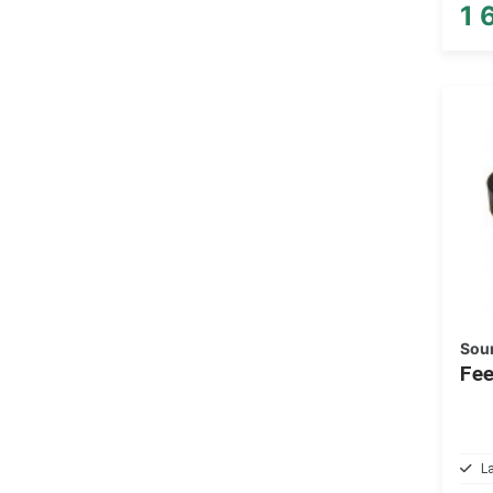
1 
Sou
Fee
L