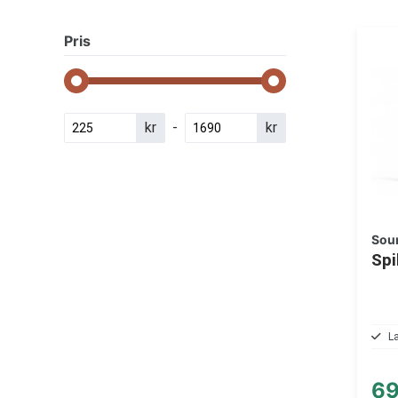
Pris
kr
-
kr
Sou
Spi
L
69