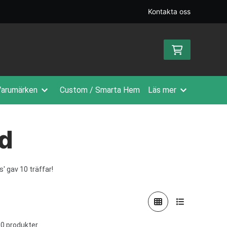
Kontakta oss
arumärken
Custom / Smarta Hem
Läs mer
d
s'
gav 10 träffar!
10 produkter