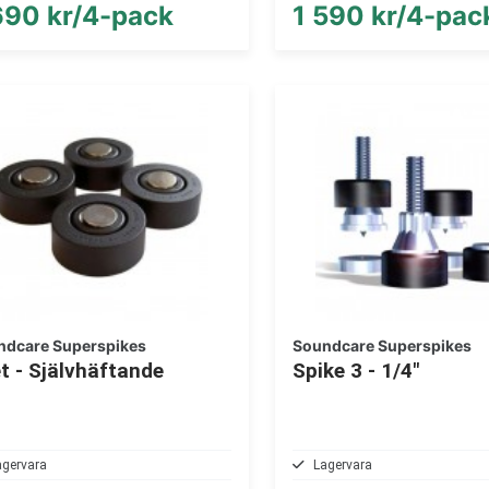
690 kr/4-pack
1 590 kr/4-pac
ndcare Superspikes
Soundcare Superspikes
t - Självhäftande
Spike 3 - 1/4"
agervara
Lagervara