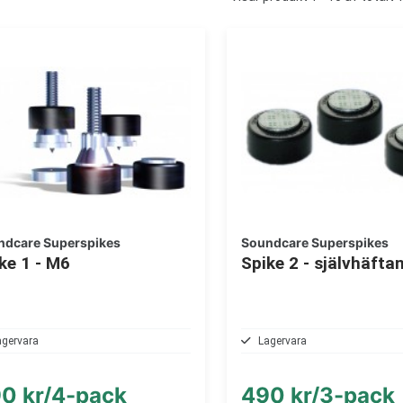
ndcare Superspikes
Soundcare Superspikes
ke 1 - M6
Spike 2 - självhäfta
agervara
Lagervara
0 kr/4-pack
490 kr/3-pack