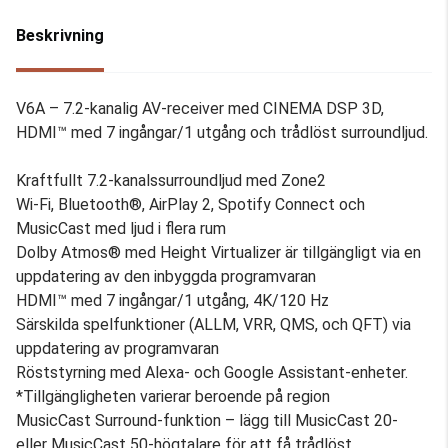
Beskrivning
V6A – 7.2-kanalig AV-receiver med CINEMA DSP 3D,
HDMI™ med 7 ingångar/1 utgång och trådlöst surroundljud.
Kraftfullt 7.2-kanalssurroundljud med Zone2
Wi-Fi, Bluetooth®, AirPlay 2, Spotify Connect och
MusicCast med ljud i flera rum
Dolby Atmos® med Height Virtualizer är tillgängligt via en
uppdatering av den inbyggda programvaran
HDMI™ med 7 ingångar/1 utgång, 4K/120 Hz
Särskilda spelfunktioner (ALLM, VRR, QMS, och QFT) via
uppdatering av programvaran
Röststyrning med Alexa- och Google Assistant-enheter.
*Tillgängligheten varierar beroende på region
MusicCast Surround-funktion – lägg till MusicCast 20-
eller MusicCast 50-högtalare för att få trådlöst