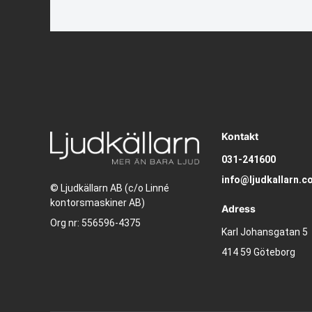
Kontakt
031-241600
info@ljudkallarn.c
© Ljudkällarn AB (c/o Linné
kontorsmaskiner AB)
Adress
Org nr: 556596-4375
Karl Johansgatan 5
414 59 Göteborg