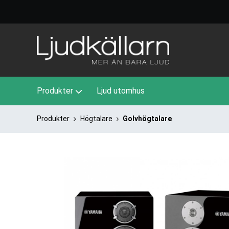
Produkter
Ljud utomhus
Produkter
Högtalare
Golvhögtalare