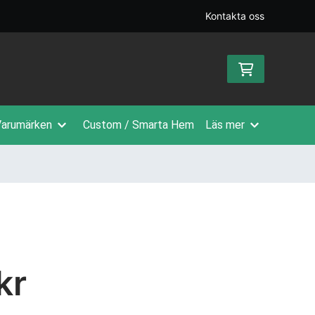
Kontakta oss
arumärken
Custom / Smarta Hem
Läs mer
kr