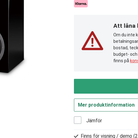
Att låna
Om du inte ka
betalningsan
bostad, teck
budget- och
finns på
kon
Mer produktinformation
Jämför
Finns för visning / demo
(2