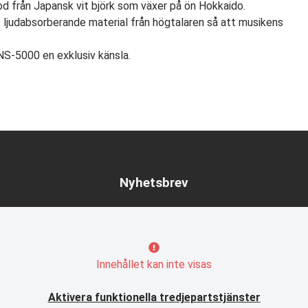
d från Japansk vit björk som växer på ön Hokkaido.
 ljudabsorberande material från högtalaren så att musikens
NS-5000 en exklusiv känsla.
Nyhetsbrev
Innehållet kan inte visas
Aktivera funktionella tredjepartstjänster