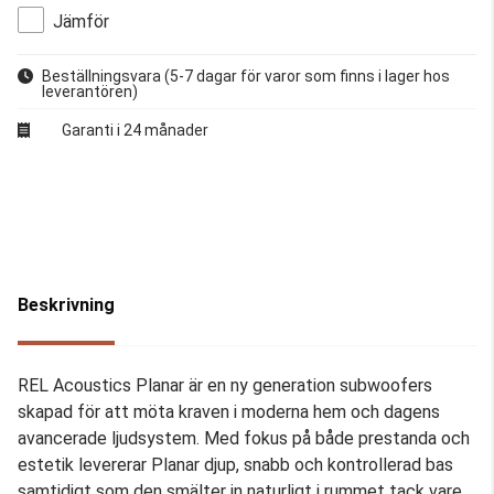
Jämför
Beställningsvara
(5-7 dagar för varor som finns i lager hos
leverantören)
Garanti i 24 månader
Beskrivning
REL Acoustics Planar är en ny generation subwoofers
skapad för att möta kraven i moderna hem och dagens
avancerade ljudsystem. Med fokus på både prestanda och
estetik levererar Planar djup, snabb och kontrollerad bas
samtidigt som den smälter in naturligt i rummet tack vare