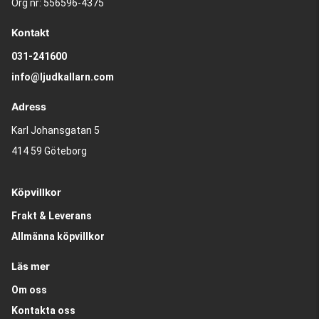
Org nr: 556596-4375
Kontakt
031-241600
info@ljudkallarn.com
Adress
Karl Johansgatan 5
414 59 Göteborg
Köpvillkor
Frakt & Leverans
Allmänna köpvillkor
Läs mer
Om oss
Kontakta oss