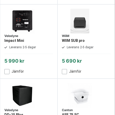
Velodyne
WiiM
Impact Mini
WIIM SUB pro
Leverans 2-5 dagar
Leverans 2-5 dagar
5 990 kr
5 690 kr
Jämför
Jämför
Velodyne
Canton
DD-15 Plus
ASF 75 SC