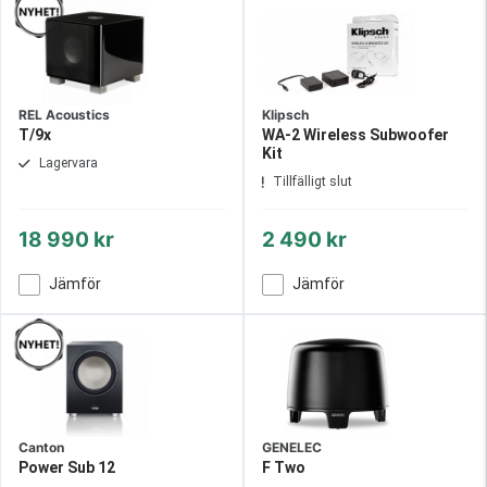
REL Acoustics
Klipsch
T/9x
WA-2 Wireless Subwoofer
Kit
Lagervara
Tillfälligt slut
18 990 kr
2 490 kr
Jämför
Jämför
Canton
GENELEC
Power Sub 12
F Two