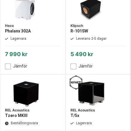
Heco
Klipsch
Phalanx 302A
R-101SW
Lagervara
Leverans 2-5 dagar
7 990 kr
5 490 kr
Jämför
Jämför
REL Acoustics
REL Acoustics
Tzero MKIII
T/5x
Beställningsvara
Lagervara