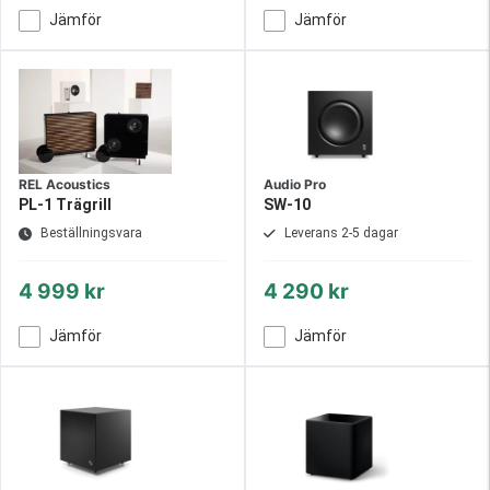
Jämför
Jämför
REL Acoustics
Audio Pro
PL-1 Trägrill
SW-10
Beställningsvara
Leverans 2-5 dagar
4 999 kr
4 290 kr
Jämför
Jämför