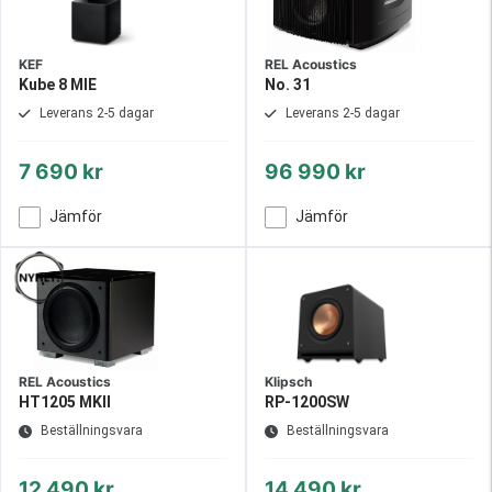
KEF
REL Acoustics
Kube 8 MIE
No. 31
Leverans 2-5 dagar
Leverans 2-5 dagar
7 690 kr
96 990 kr
Jämför
Jämför
REL Acoustics
Klipsch
HT1205 MKII
RP-1200SW
Beställningsvara
Beställningsvara
12 490 kr
14 490 kr