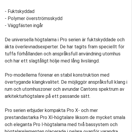
- Fuktskyddad
- Polymer överströmsskydd
- Väggfästen ingår
De universella högtalarna i Pro serien är fuktskyddade och
äkta överlevnadsexperter. De har tagits fram speciellt för
tuffa förhållanden och anspråksfull användning utomhus
och har ett slagtåligt hölje med lång livslängd.
Pro-modellerna förenar en stabil konstruktion med
övertygande klangkvalitet. De möjliggör anspråksfull klang i
rum och utomhuszoner och avrundar Cantons spektrum av
arkitekturhögtalare på ett passande sätt.
Pro serien erbjuder kompakta Pro X- och mer
prestandastarka Pro Xl-högtalare liksom de mycket smala
och eleganta Pro l-högtalarna med två bassystem och
högtalarelementen placerade i pelare ovanför varandra.