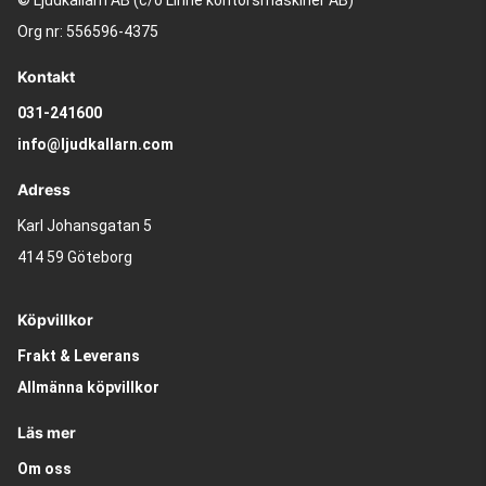
© Ljudkällarn AB (c/o Linné kontorsmaskiner AB)
Org nr: 556596-4375
Kontakt
031-241600
info@ljudkallarn.com
Adress
Karl Johansgatan 5
414 59 Göteborg
Köpvillkor
Frakt & Leverans
Allmänna köpvillkor
Läs mer
Om oss