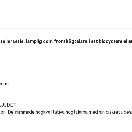
Atelierserie, lämplig som fronthögtalare i ett biosystem ell
ering
LJUDET
ton. De slimmade högkvalitativa högtalarna med sin diskreta des