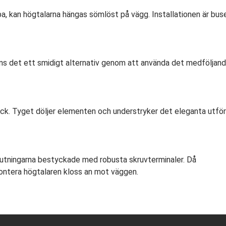
, kan högtalarna hängas sömlöst på vägg. Installationen är bus
inns det ett smidigt alternativ genom att använda det medföljan
lack. Tyget döljer elementen och understryker det eleganta utfö
nslutningarna bestyckade med robusta skruvterminaler. Då
montera högtalaren kloss an mot väggen.