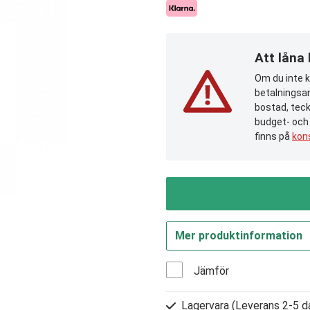
Att låna
Om du inte ka
betalningsan
bostad, teck
budget- och
finns på
kon
Mer produktinformation
Jämför
Lagervara
(Leverans 2-5 d