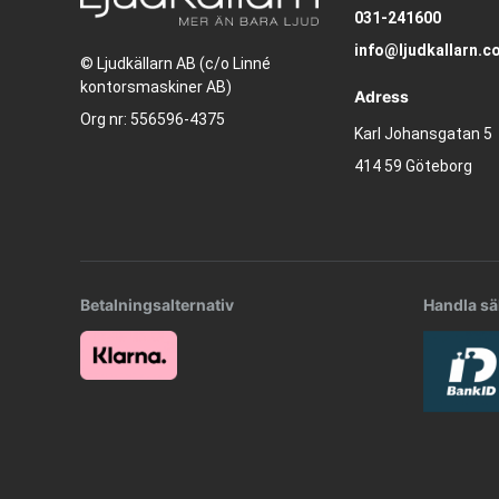
031-241600
info@ljudkallarn.c
© Ljudkällarn AB (c/o Linné
kontorsmaskiner AB)
Adress
Org nr: 556596-4375
Karl Johansgatan 5
414 59 Göteborg
Betalningsalternativ
Handla sä