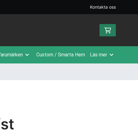
Kontakta oss
arumärken
Custom / Smarta Hem
Läs mer
st