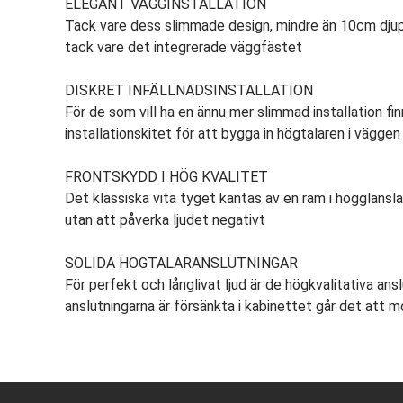
ELEGANT VÄGGINSTALLATION
Tack vare dess slimmade design, mindre än 10cm djupa
tack vare det integrerade väggfästet
DISKRET INFÄLLNADSINSTALLATION
För de som vill ha en ännu mer slimmad installation f
installationskitet för att bygga in högtalaren i väggen
FRONTSKYDD I HÖG KVALITET
Det klassiska vita tyget kantas av en ram i högglans
utan att påverka ljudet negativt
SOLIDA HÖGTALARANSLUTNINGAR
För perfekt och långlivat ljud är de högkvalitativa a
anslutningarna är försänkta i kabinettet går det att 