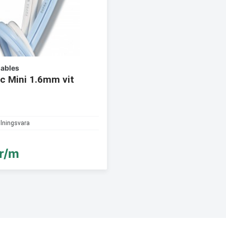
ables
ic Mini 1.6mm vit
llningsvara
r/m