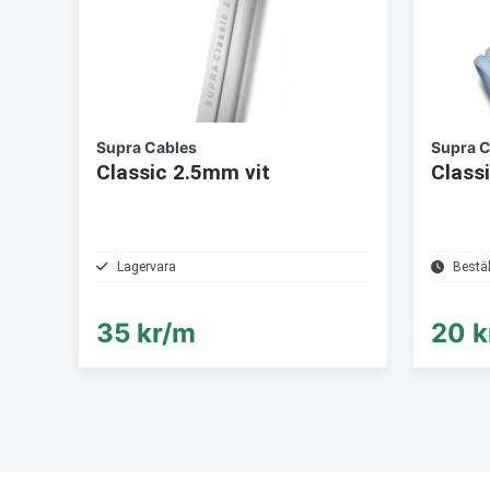
Supra Cables
Supra C
Classic 2.5mm vit
Class
Lagervara
Bestä
35 kr/m
20 k