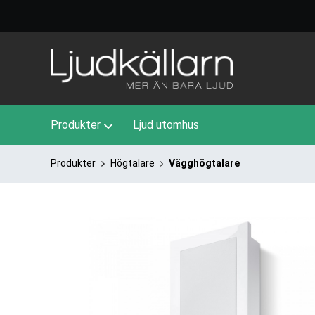
Produkter
Ljud utomhus
Produkter
Högtalare
Vägghögtalare