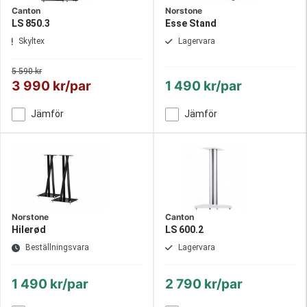
Canton
Norstone
LS 850.3
Esse Stand
Skyltex
Lagervara
5 590 kr
3 990 kr/par
1 490 kr/par
Jämför
Jämför
Norstone
Canton
Hilerød
LS 600.2
Beställningsvara
Lagervara
1 490 kr/par
2 790 kr/par