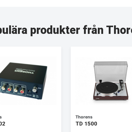
ulära produkter från Tho
s
Thorens
02
TD 1500