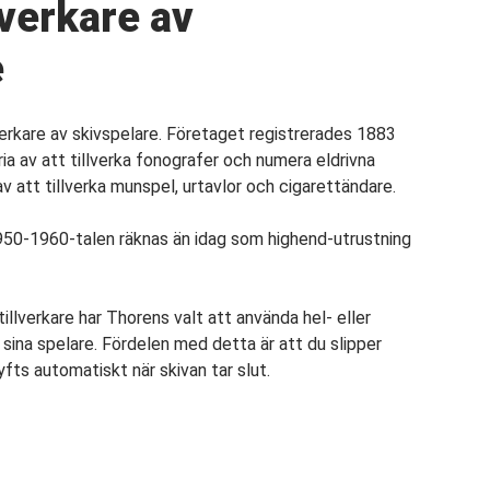
lverkare av
e
verkare av skivspelare. Företaget registrerades 1883
ia av att tillverka fonografer och numera eldrivna
av att tillverka munspel, urtavlor och cigarettändare.
950-1960-talen räknas än idag som highend-utrustning
tillverkare har Thorens valt att använda hel- eller
 sina spelare. Fördelen med detta är att du slipper
fts automatiskt när skivan tar slut.