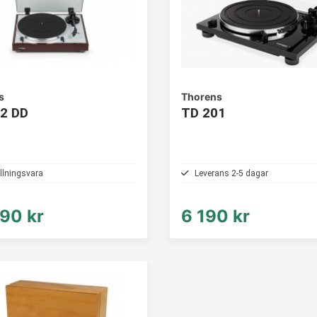
s
Thorens
2 DD
TD 201
llningsvara
Leverans 2-5 dagar
90 kr
6 190 kr