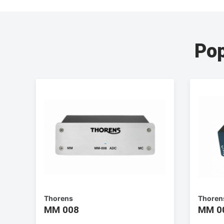
Pop
Thorens
Thoren
MM 008
MM 0