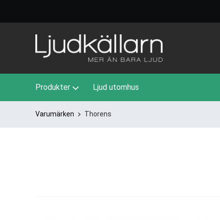
Produkter
Ljud utomhus
Varumärken
Thorens