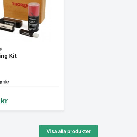
s
ing Kit
gt slut
kr
Visa alla produkter