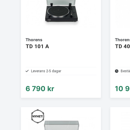
Thorens
Thoren
TD 101 A
TD 40
Leverans 2-5 dagar
Bestä
6 790 kr
10 9