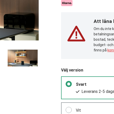
Att låna
Om du inte ka
betalningsan
bostad, teck
budget- och
finns på
kon
Välj version
Svart
Leverans 2-5 daga
Vit