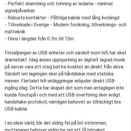
- Perfekt skärmning och tvinning av ledarna - minimal
signalpåverkan
- Robusta kontakter - Pålitliga kablar med lång livslängd
- Tillverkade i Sverige - Modern forskning, tillverknings- och
mätteknik
- Finns i längder från 0.7m till 15m
Försäljningen av USB-enheter och särskilt inom hifi, har ökat
dramatiskt. Idag anses uppspelning av digitalt lagrad musik
på server vara ett steg bättre kvalitet än direkt från skiva.
Särskilt om lagringen sker på hårddiskar med statiska
minnen. Flertalet hifi-anläggningar erbjuder direkt USB-
ingång idag. Detta har skapat det som man antagligen inte
kunde förutspå i och med att USB-överföring sker enligt
handshake-protokoll, nämligen behovet av tillräckligt bra
USB-kablar.
I en ideal värld, blir det aldrig fel på bit-strömmen,
mottagaren behöver aldrig be om att få bitpaket