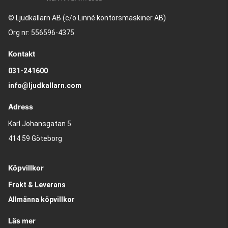
© Ljudkällarn AB (c/o Linné kontorsmaskiner AB)
Org nr: 556596-4375
Kontakt
031-241600
info@ljudkallarn.com
Adress
Karl Johansgatan 5
414 59 Göteborg
Köpvillkor
Frakt & Leverans
Allmänna köpvillkor
Läs mer