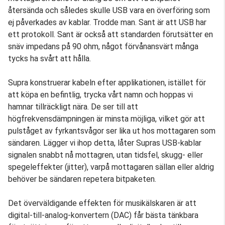
återsända och således skulle USB vara en överföring som
ej påverkades av kablar. Trodde man. Sant är att USB har
ett protokoll. Sant är också att standarden förutsätter en
snäv impedans på 90 ohm, något förvånansvärt många
tycks ha svårt att hålla.
Supra konstruerar kabeln efter applikationen, istället för
att köpa en befintlig, trycka vårt namn och hoppas vi
hamnar tillräckligt nära. De ser till att
högfrekvensdämpningen är minsta möjliga, vilket gör att
pulståget av fyrkantsvågor ser lika ut hos mottagaren som
sändaren. Lägger vi ihop detta, låter Supras USB-kablar
signalen snabbt nå mottagren, utan tidsfel, skugg- eller
spegeleffekter (jitter), varpå mottagaren sällan eller aldrig
behöver be sändaren repetera bitpaketen.
Det överväldigande effekten för musikälskaren är att
digital-till-analog-konvertern (DAC) får bästa tänkbara