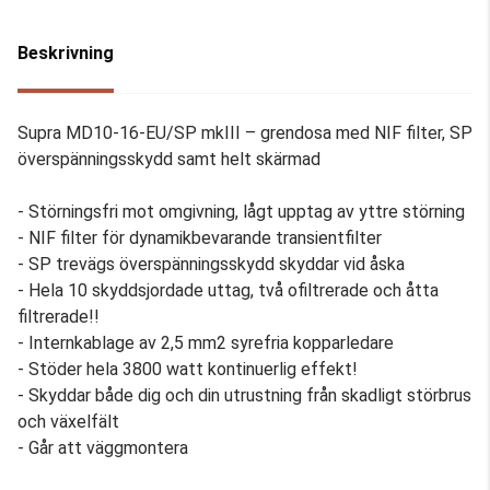
Beskrivning
Supra MD10-16-EU/SP mkIII – grendosa med NIF filter, SP
överspänningsskydd samt helt skärmad
- Störningsfri mot omgivning, lågt upptag av yttre störning
- NIF filter för dynamikbevarande transientfilter
- SP trevägs överspänningsskydd skyddar vid åska
- Hela 10 skyddsjordade uttag, två ofiltrerade och åtta
filtrerade!!
- Internkablage av 2,5 mm2 syrefria kopparledare
- Stöder hela 3800 watt kontinuerlig effekt!
- Skyddar både dig och din utrustning från skadligt störbrus
och växelfält
- Går att väggmontera