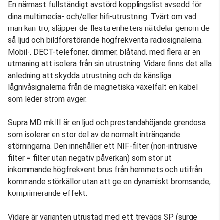
En närmast fullständigt avstörd kopplingslist avsedd för
dina multimedia- och/eller hifi-utrustning. Tvärt om vad
man kan tro, släpper de flesta enheters nätdelar genom de
så ljud och bildförstörande högfrekventa radiosignalerna.
Mobil-, DECT-telefoner, dimmer, blåtand, med flera är en
utmaning att isolera från sin utrustning. Vidare finns det alla
anledning att skydda utrustning och de känsliga
lågnivåsignalerna från de magnetiska växelfält en kabel
som leder ström avger.
Supra MD mkIII är en ljud och prestandahöjande grendosa
som isolerar en stor del av de normalt inträngande
störningarna. Den innehåller ett NIF-filter (non-intrusive
filter = filter utan negativ påverkan) som stör ut
inkommande högfrekvent brus från hemmets och utifrån
kommande störkällor utan att ge en dynamiskt bromsande,
komprimerande effekt.
Vidare är varianten utrustad med ett trevägs SP (surge