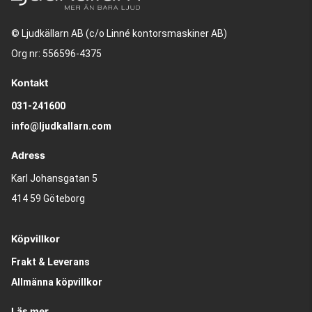
© Ljudkällarn AB (c/o Linné kontorsmaskiner AB)
Org nr: 556596-4375
Kontakt
031-241600
info@ljudkallarn.com
Adress
Karl Johansgatan 5
414 59 Göteborg
Köpvillkor
Frakt & Leverans
Allmänna köpvillkor
Läs mer