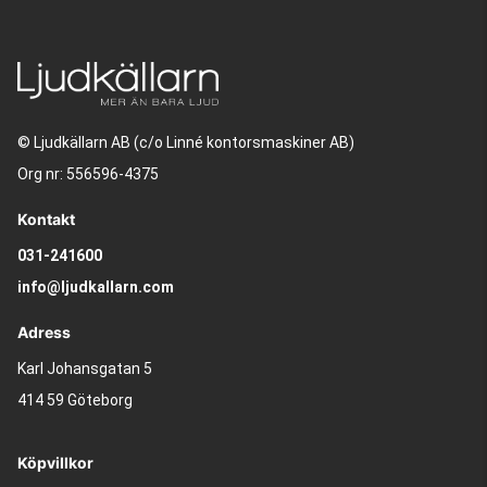
© Ljudkällarn AB (c/o Linné kontorsmaskiner AB)
Org nr: 556596-4375
Kontakt
031-241600
info@ljudkallarn.com
Adress
Karl Johansgatan 5
414 59 Göteborg
Köpvillkor