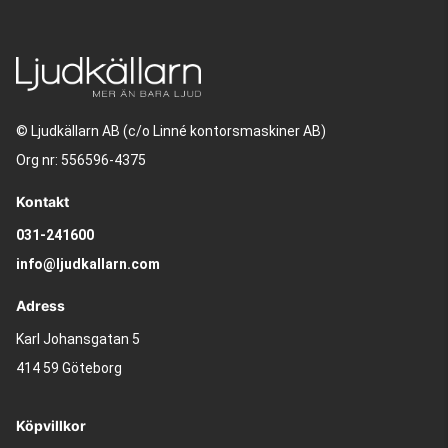
© Ljudkällarn AB (c/o Linné kontorsmaskiner AB)
Org nr: 556596-4375
Kontakt
031-241600
info@ljudkallarn.com
Adress
Karl Johansgatan 5
414 59 Göteborg
Köpvillkor