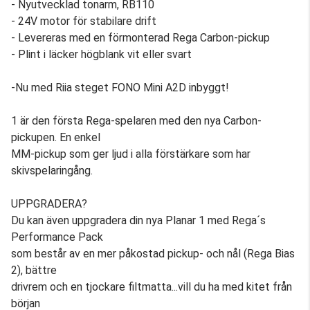
- Nyutvecklad tonarm, RB110
- 24V motor för stabilare drift
- Levereras med en förmonterad Rega Carbon-pickup
- Plint i läcker högblank vit eller svart
-Nu med Riia steget FONO Mini A2D inbyggt!
1 är den första Rega-spelaren med den nya Carbon-
pickupen. En enkel
MM-pickup som ger ljud i alla förstärkare som har
skivspelaringång.
UPPGRADERA?
Du kan även uppgradera din nya Planar 1 med Rega´s
Performance Pack
som består av en mer påkostad pickup- och nål (Rega Bias
2), bättre
drivrem och en tjockare filtmatta...vill du ha med kitet från
början