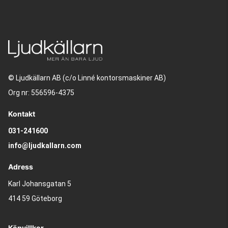
© Ljudkällarn AB (c/o Linné kontorsmaskiner AB)
Org nr: 556596-4375
Kontakt
031-241600
info@ljudkallarn.com
Adress
Karl Johansgatan 5
414 59 Göteborg
Köpvillkor