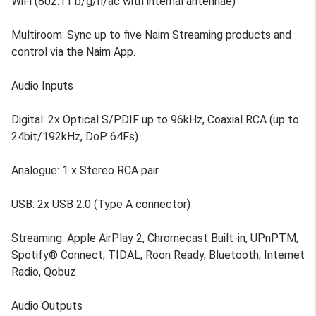
WiFi (802.11 b/g/n/ac with internal antennae)
Multiroom: Sync up to five Naim Streaming products and
control via the Naim App.
Audio Inputs
Digital: 2x Optical S/PDIF up to 96kHz, Coaxial RCA (up to
24bit/192kHz, DoP 64Fs)
Analogue: 1 x Stereo RCA pair
USB: 2x USB 2.0 (Type A connector)
Streaming: Apple AirPlay 2, Chromecast Built-in, UPnPTM,
Spotify® Connect, TIDAL, Roon Ready, Bluetooth, Internet
Radio, Qobuz
Audio Outputs