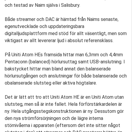
och testad av Naim själva i Salisbury.
Både streamer och DAC är hämtad från Naims senaste,
egenutvecklade och uppdateringsbara
digitalljudsplattform med stöd för allt väsentligt, men som
viktigast av allt levererar ljud i absolut referensklass.
På Uniti Atom HEs framsida hittar man 6,3mm och 4,4mm
Pentaconn (balanced) hörlursuttag samt USB-anslutning. I
bakstycket hittar man bland annat den balanserade
hörlursutgången och anslutningar för både balanserade och
obalanserade slutsteg eller aktiva högtalare.
Det är lätt att tro att Uniti Atom HE är en Uniti Atom utan
slutsteg, men så är inte fallet. Hela förförstärkardelen är
ny. Hela utgångsstegskonstruktionen är ny. Dessutom gör
den nya strömförsörjningen och de lägre interna
störnivåerna i apparaten (eftersom det inte sitter något