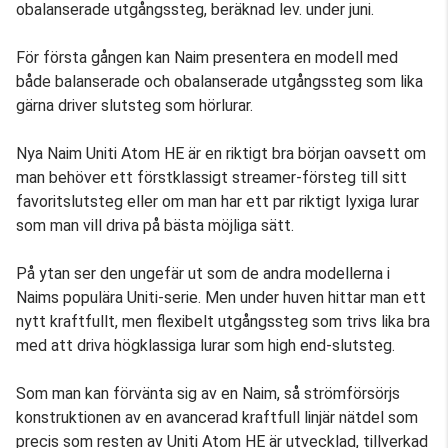
obalanserade utgångssteg, beräknad lev. under juni.
För första gången kan Naim presentera en modell med
både balanserade och obalanserade utgångssteg som lika
gärna driver slutsteg som hörlurar.
Nya Naim Uniti Atom HE är en riktigt bra början oavsett om
man behöver ett förstklassigt streamer-försteg till sitt
favoritslutsteg eller om man har ett par riktigt lyxiga lurar
som man vill driva på bästa möjliga sätt.
På ytan ser den ungefär ut som de andra modellerna i
Naims populära Uniti-serie. Men under huven hittar man ett
nytt kraftfullt, men flexibelt utgångssteg som trivs lika bra
med att driva högklassiga lurar som high end-slutsteg.
Som man kan förvänta sig av en Naim, så strömförsörjs
konstruktionen av en avancerad kraftfull linjär nätdel som
precis som resten av Uniti Atom HE är utvecklad, tillverkad