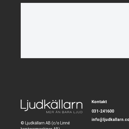
Kontakt
031-241600
info@ljudkallarn.c
© Ljudkällarn AB (c/o Linné
kontorsmaskiner AB)