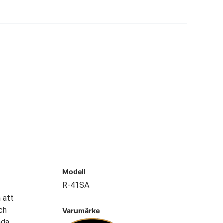
Modell
R-41SA
 att
ch
Varumärke
nda