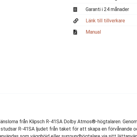
Garanti i 24 månader
Länk till tillverkare
Manual
känslorna från Klipsch R-41SA Dolby Atmos®-högtalaren. Genom
, studsar R-41SA ljudet från taket för att skapa en förvånande o
nvändas som vägghöjd eller surroundhögtalare via sitt lättanvä