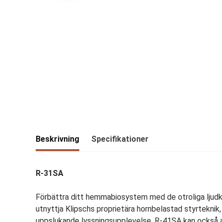
Beskrivning
Specifikationer
R-31SA
Förbättra ditt hemmabiosystem med de otroliga ljud
utnyttja Klipschs proprietära hornbelastad styrteknik
uppslukande lyssningsupplevelse. R-41SA kan också a