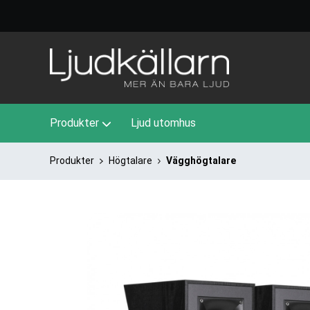
Produkter
Ljud utomhus
Produkter
Högtalare
Vägghögtalare