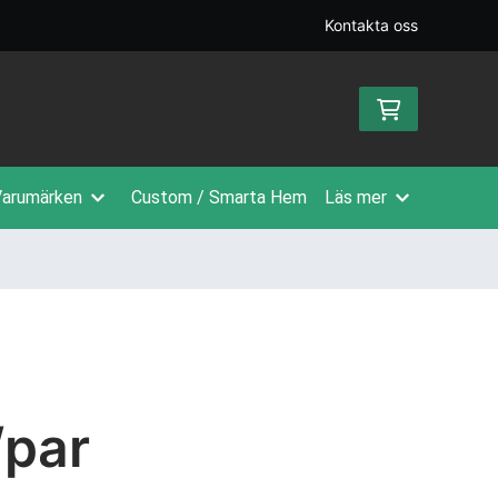
Kontakta oss
arumärken
Custom / Smarta Hem
Läs mer
/par