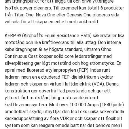
anslutningspunkt för att lägga till och driva ytterligare
IsoTek power cleaners. Till exempel kan totalt 6 produkter
från Titan One, Nova One eller Genesis One placeras sida
vid sida för att skapa en enhet med rackbredd.
KERP © (Kirchoff's Equal Resistance Path) säkerställer lika
motstånd och lika kraftleverans till alla uttag. Den interna
kabeldragningen är av högsta standard, ultraren Ohno
Continuous Cast koppar solid core ledarsträngar med
silverplätering ger lågt motstånd och hög strömstyrka. En
spiral med fluorerad etylenpropylen (FEP) lindas runt
ledaren innan en extruderad FEP-dielektrikum skyddar
ledaren och skapar en virtuell luftdielektrik (VDA). Denna
konstruktion ger oöverträffad prestanda och ger ett
ytterst lågt motstånd, högpresterande internt
kraftleveranssystem. Med över 100 000 Amps (1840 joule)
omedelbart skydd, utnyttjar den IsoTeks unika sekventiella
kaskaduppsättning av flera VDR:er och skapar ett flexibelt
system som kan reagera omedelbart när det behövs men i