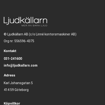
© Ljudkällarn AB (c/o Linné kontorsmaskiner AB)
Org nr: 556596-4375
Kontakt
031-241600
info@ljudkallarn.com
Adress
Karl Johansgatan 5
414 59 Göteborg
Köpvillkor