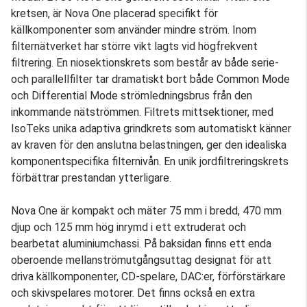
kretsen, är Nova One placerad specifikt för
källkomponenter som använder mindre ström. Inom
filternätverket har större vikt lagts vid högfrekvent
filtrering. En niosektionskrets som består av både serie-
och parallellfilter tar dramatiskt bort både Common Mode
och Differential Mode strömledningsbrus från den
inkommande nätströmmen. Filtrets mittsektioner, med
IsoTeks unika adaptiva grindkrets som automatiskt känner
av kraven för den anslutna belastningen, ger den idealiska
komponentspecifika filternivån. En unik jordfiltreringskrets
förbättrar prestandan ytterligare.
Nova One är kompakt och mäter 75 mm i bredd, 470 mm
djup och 125 mm hög inrymd i ett extruderat och
bearbetat aluminiumchassi. På baksidan finns ett enda
oberoende mellanströmutgångsuttag designat för att
driva källkomponenter, CD-spelare, DAC:er, förförstärkare
och skivspelares motorer. Det finns också en extra