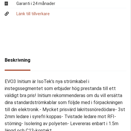
Garanti i 24 månader
Länk till tillverkare
Beskrivning
EVO3 Initium är IsoTek’s nya strömkabel i
instegssegmentet som erbjuder hög prestanda till ett
väldigt bra pris! Initium rekommenderas om du vill ersätta
dina standardströmkablar som följde med i förpackningen
till din elektronik.- Mycket prisvärd lakritssnöredödare- 3st
2mm ledare i syrefri koppas- Tvistade ledare mot RFI-
störning- Isolering av polyeten- Levereras enbart i 1.5m
längd och C13-kontakt.