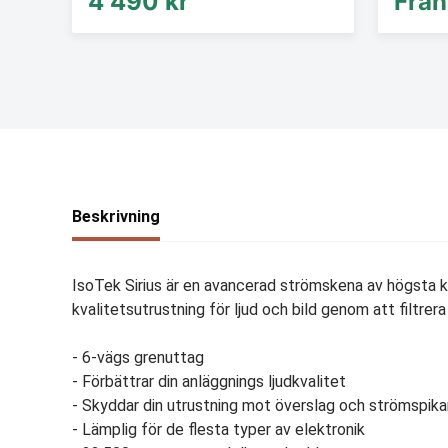
4 490 kr
Från
Beskrivning
IsoTek Sirius är en avancerad strömskena av högsta kv
kvalitetsutrustning för ljud och bild genom att filtrer
- 6-vägs grenuttag
- Förbättrar din anläggnings ljudkvalitet
- Skyddar din utrustning mot överslag och strömspika
- Lämplig för de flesta typer av elektronik