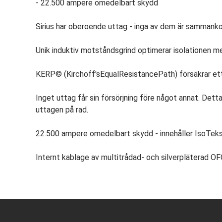
- 22.500 ampere omedelbart skydd
Sirius har oberoende uttag - inga av dem är sammanko
Unik induktiv motståndsgrind optimerar isolationen me
KERP© (Kirchoff'sEqualResistancePath) försäkrar ett j
Inget uttag får sin försörjning före något annat. Det
uttagen på rad.
22.500 ampere omedelbart skydd - innehåller IsoTeks
Internt kablage av multitrådad- och silverpläterad O