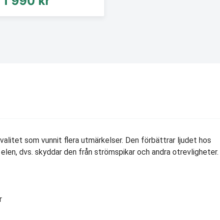
1 990 kr
alitet som vunnit flera utmärkelser. Den förbättrar ljudet hos
a elen, dvs. skyddar den från strömspikar och andra otrevligheter.
r