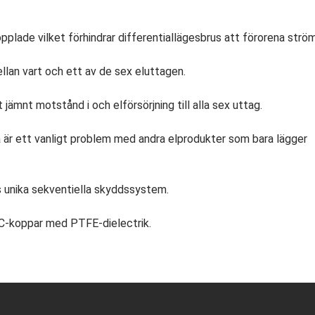
pplade vilket förhindrar differentiallägesbrus att förorena str
llan vart och ett av de sex eluttagen.
ämnt motstånd i och elförsörjning till alla sex uttag.
ta är ett vanligt problem med andra elprodukter som bara lägger
 unika sekventiella skyddssystem.
FC-koppar med PTFE-dielectrik.