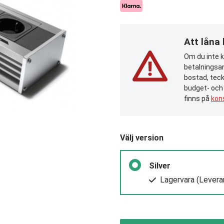
Att låna
Om du inte ka
betalningsan
bostad, teck
budget- och
finns på
kon
Välj version
Silver
Lagervara
(Levera