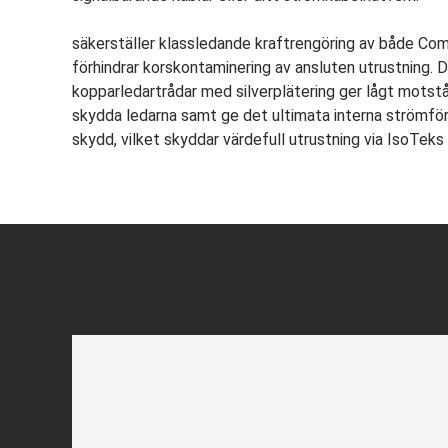
säkerställer klassledande kraftrengöring av både Co
förhindrar korskontaminering av ansluten utrustning. D
kopparledartrådar med silverplätering ger lågt motst
skydda ledarna samt ge det ultimata interna strömfö
skydd, vilket skyddar värdefull utrustning via IsoTek