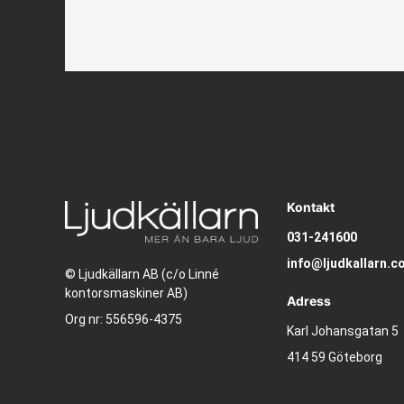
Kontakt
031-241600
info@ljudkallarn.c
© Ljudkällarn AB (c/o Linné
kontorsmaskiner AB)
Adress
Org nr: 556596-4375
Karl Johansgatan 5
414 59 Göteborg