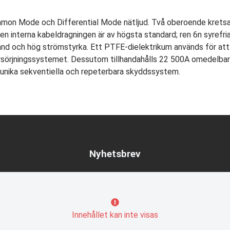
mmon Mode och Differential Mode nätljud. Två oberoende kretsa
en interna kabeldragningen är av högsta standard; ren 6n syrefri
ånd och hög strömstyrka. Ett PTFE-dielektrikum används för att
rsörjningssystemet. Dessutom tillhandahålls 22 500A omedelbar
s unika sekventiella och repeterbara skyddssystem.
Nyhetsbrev
Innehållet kan inte visas