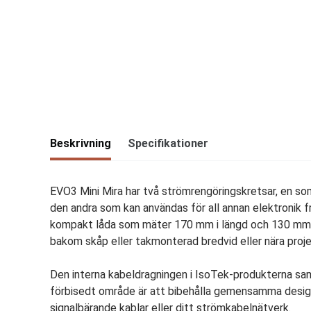
Beskrivning
Specifikationer
EVO3 Mini Mira har två strömrengöringskretsar, en som
den andra som kan användas för all annan elektronik frå
kompakt låda som mäter 170 mm i längd och 130 mm i 
bakom skåp eller takmonterad bredvid eller nära proje
Den interna kabeldragningen i IsoTek-produkterna sa
förbisedt område är att bibehålla gemensamma design
signalbärande kablar eller ditt strömkabelnätverk.