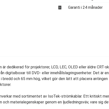
Garanti i 24 månader
 är dedikerad för projektorer, LCD, LEC, OLED eller äldre CRT-sk
n digitalboxar till DVD- eller innehållslagringsenheter. Det är en
bredd och 65 mm hög, vilket gör den lätt att placera antingen
ktorer.
mverkar med sortimentet av IsoTek-strömkablar. Ett kritiskt me
 och materialegenskaper genom en ljudledningsväv, vare sig de