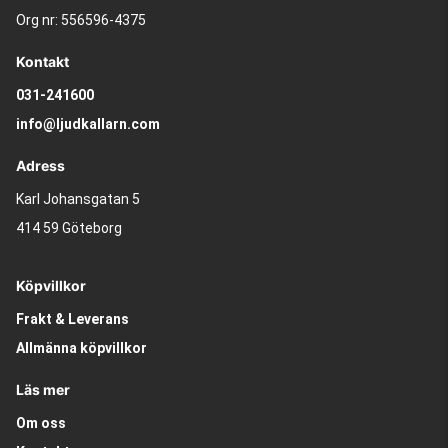
Org nr: 556596-4375
Kontakt
031-241600
info@ljudkallarn.com
Adress
Karl Johansgatan 5
414 59 Göteborg
Köpvillkor
Frakt & Leverans
Allmänna köpvillkor
Läs mer
Om oss