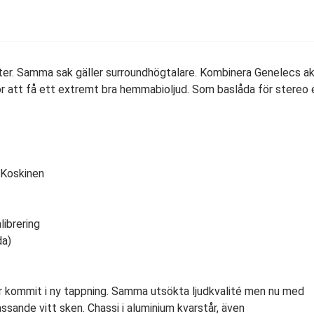
fter. Samma sak gäller surroundhögtalare. Kombinera Genelecs ak
att få ett extremt bra hemmabioljud. Som baslåda för stereo e
i Koskinen
librering
da)
ar kommit i ny tappning. Samma utsökta ljudkvalité men nu med
assande vitt sken. Chassi i aluminium kvarstår, även