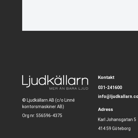
Kontakt
031-241600
info@ljudkallarn.c
© Ljudkällarn AB (c/o Linné
kontorsmaskiner AB)
Adress
Org nr: 556596-4375
Karl Johansgatan 5
414 59 Göteborg