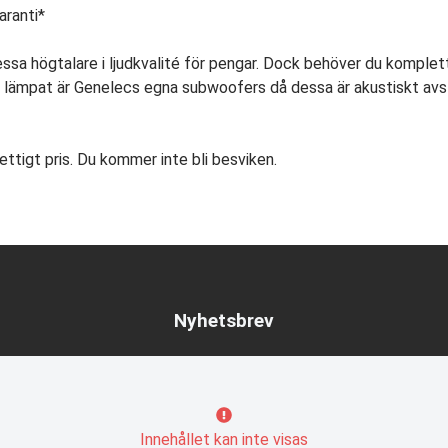
aranti*
ssa högtalare i ljudkvalité för pengar. Dock behöver du komplet
t lämpat är Genelecs egna subwoofers då dessa är akustiskt av
 vettigt pris. Du kommer inte bli besviken.
Nyhetsbrev
Innehållet kan inte visas