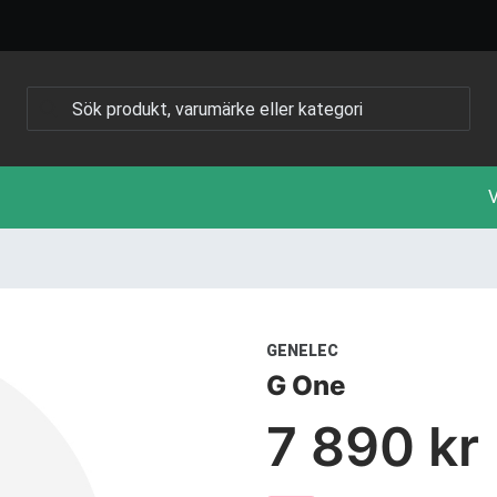
V
GENELEC
G One
7 890 kr