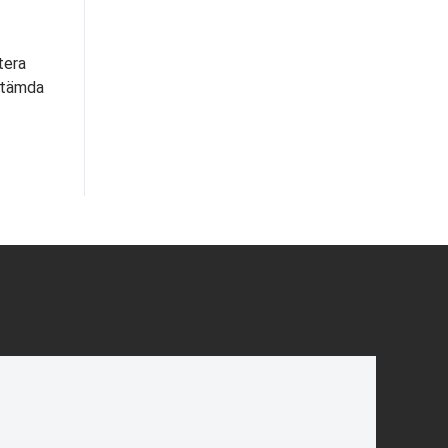
tera
stämda