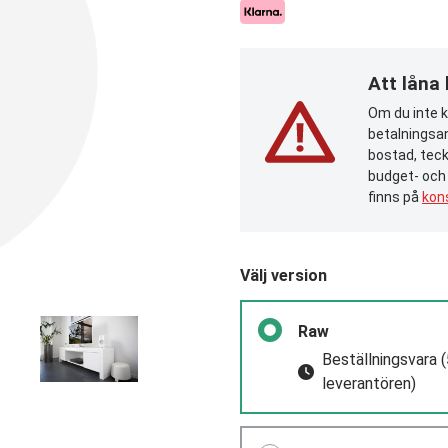
Att låna
Om du inte ka
betalningsan
bostad, teck
budget- och
finns på
kon
Välj version
Raw
Beställningsvara
(
leverantören)