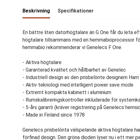
Beskrivning
Specifikationer
En bättre liten datorhögtalare än G One får du leta e
högtalare tillsammans med en hemmabioprocessor för 
hemmabio rekommenderar vi Genelecs F One.
- Aktiva högtalare
- Garanterad kvalitet och hållbarhet av Genelec
- Industriell design av den prisbelönte designern Harr
- Aktiv teknologi med intelligent power save mode
- Extremt kompakta kabinett i aluminium
- Rumskalibreringskontroller inkluderade för systemka
- 5-års garanti (kräver registrering på Genelecs hemsi
- Made in Finland since 1978
Genelecs prisbelönta välspelande aktiva högtalare h
förfinad design. Den gröna dioden lyser nu i ett mer p