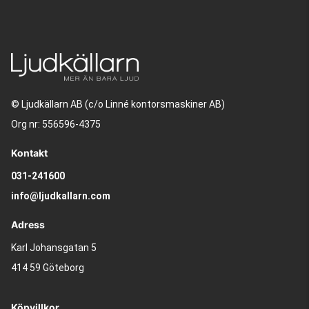
© Ljudkällarn AB (c/o Linné kontorsmaskiner AB)
Org nr: 556596-4375
Kontakt
031-241600
info@ljudkallarn.com
Adress
Karl Johansgatan 5
414 59 Göteborg
Köpvillkor