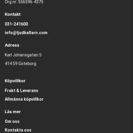
Org nr: 556596-4375
Kontakt
031-241600
info@ljudkallarn.com
Adress
Karl Johansgatan 5
414 59 Göteborg
Köpvillkor
Frakt & Leverans
Allmänna köpvillkor
Läs mer
Om oss
Kontakta oss