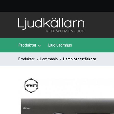
Produkter
Ljud utomhus
Produkter
Hemmabio
Hembioförstärkare