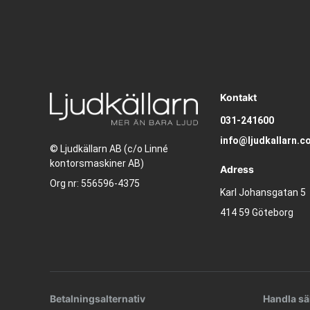
Kontakt
031-241600
info@ljudkallarn.c
© Ljudkällarn AB (c/o Linné
kontorsmaskiner AB)
Adress
Org nr: 556596-4375
Karl Johansgatan 5
414 59 Göteborg
Betalningsalternativ
Handla sä