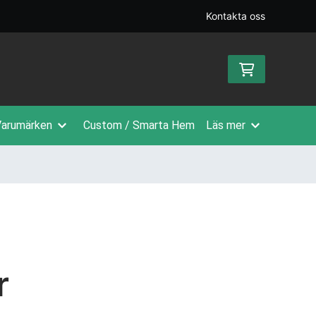
Kontakta oss
arumärken
Custom / Smarta Hem
Läs mer
r