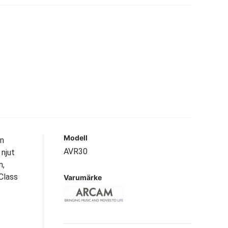
Modell
en
AVR30
njut
m,
 Class
Varumärke