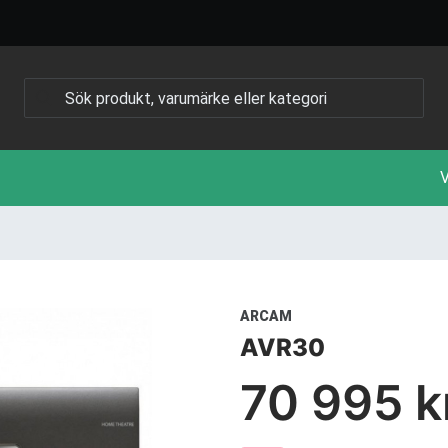
V
ARCAM
AVR30
70 995 k