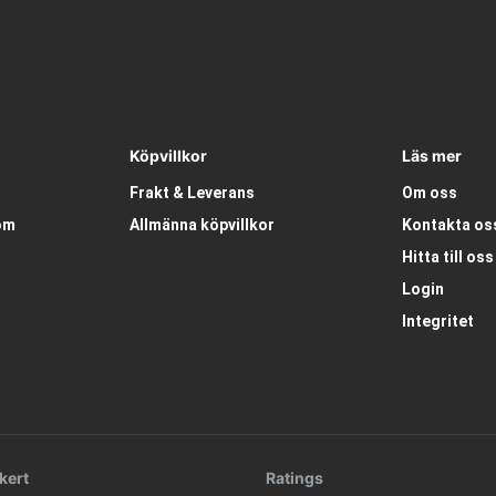
Köpvillkor
Läs mer
Frakt & Leverans
Om oss
om
Allmänna köpvillkor
Kontakta os
Hitta till oss
Login
Integritet
kert
Ratings