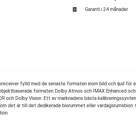
Garanti i 24 månader
oreceiver fylld med de senaste formaten inom bild och ljud för 
e objektbaserade formaten Dolby Atmos och IMAX Enhanced och 
 HDR och Dolby Vision. Ett av marknadens bästa kalibreringssyste
ett om det är till det dedikerade biorummet eller vardagsrumsbion.
tion.