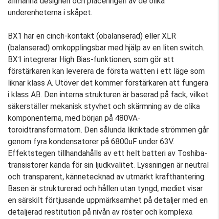
allmänna designen och placeringen av de olika
underenheterna i skåpet.
BX1 har en cinch-kontakt (obalanserad) eller XLR
(balanserad) omkopplingsbar med hjälp av en liten switch.
BX1 integrerar High Bias-funktionen, som gör att
förstärkaren kan leverera de första watten i ett läge som
liknar klass A. Utöver det kommer förstärkaren att fungera
i klass AB. Den interna strukturen är baserad på fack, vilket
säkerställer mekanisk styvhet och skärmning av de olika
komponenterna, med början på 480VA-
toroidtransformatorn. Den sålunda likriktade strömmen går
genom fyra kondensatorer på 6800uF under 63V.
Effektstegen tillhandahålls av ett helt batteri av Toshiba-
transistorer kända för sin ljudkvalitet. Lyssningen är neutral
och transparent, kännetecknad av utmärkt krafthantering.
Basen är strukturerad och hållen utan tyngd, mediet visar
en särskilt förtjusande uppmärksamhet på detaljer med en
detaljerad restitution på nivån av röster och komplexa