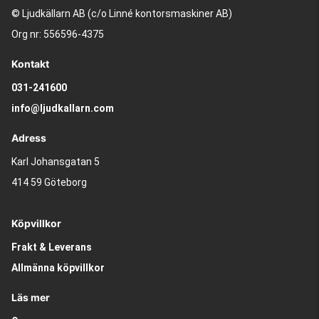
© Ljudkällarn AB (c/o Linné kontorsmaskiner AB)
Org nr: 556596-4375
Kontakt
031-241600
info@ljudkallarn.com
Adress
Karl Johansgatan 5
414 59 Göteborg
Köpvillkor
Frakt & Leverans
Allmänna köpvillkor
Läs mer