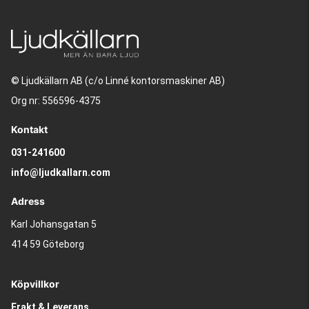
© Ljudkällarn AB (c/o Linné kontorsmaskiner AB)
Org nr: 556596-4375
Kontakt
031-241600
info@ljudkallarn.com
Adress
Karl Johansgatan 5
414 59 Göteborg
Köpvillkor
Frakt & Leverans